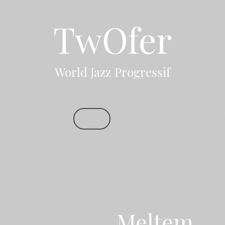
TwOfer
World Jazz Progressif
ccueil
Presse
Vidéos
Boutique
Contact
Meltem