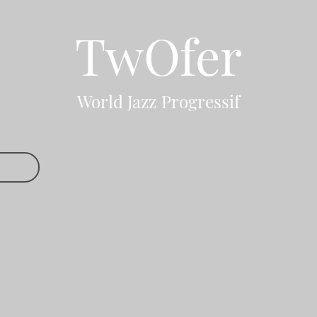
TwOfer
World Jazz Progressif
ccueil
Presse
Vidéos
Boutique
Contact