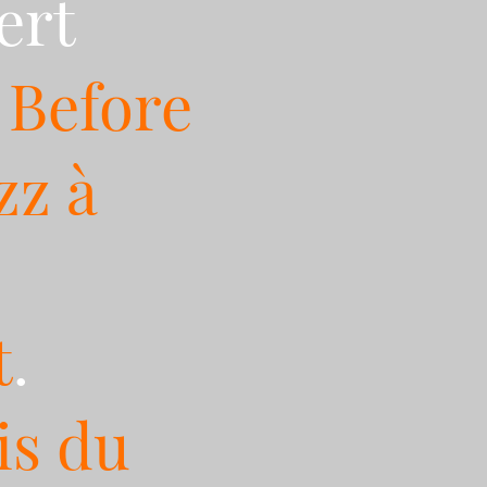
ert
u
Before
zz à
t
.
is du