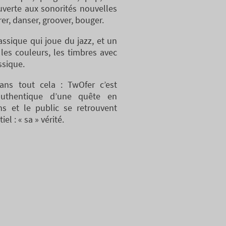
ouverte aux sonorités nouvelles
er, danser, groover, bouger.
assique qui joue du jazz, et un
 les couleurs, les timbres avec
ssique.
dans tout cela : TwOfer c’est
authentique d’une quête en
s et le public se retrouvent
l : « sa » vérité.