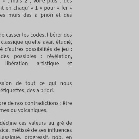
 , mais 2 , voire plus : des
t en chaqu’ « 1 » pour « fer »
es murs des a priori et des
de casser les codes, libérer des
classique qu’elle avait étudié,
 d’autres possibilités de jeu :
es possibles : révélation,
 libération artistique et
ession de tout ce qui nous
tiquettes, des a priori.
bre de nos contradictions : être
lmes ou volcaniques.
 décline ces valeurs au gré de
sical métissé de ses influences
classique, progressif, pop, en