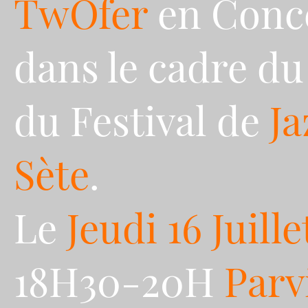
TwOfer
en Conc
dans le cadre d
du Festival de
Ja
Sète
.
Le
Jeudi 16 Juille
18H30-20H
Parv