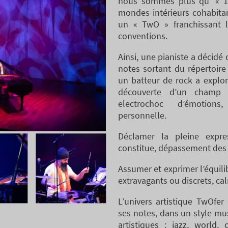
nous sommes plus qu’ « 1 »
mondes intérieurs cohabitan
un « TwO » franchissant l
conventions.
Ainsi, une pianiste a décidé 
notes sortant du répertoire 
un batteur de rock a exploré
découverte d’un champ d
electrochoc d’émotions,
personnelle.
Déclamer la pleine expr
constitue, dépassement des é
Assumer et exprimer l’équili
extravagants ou discrets, ca
L’univers artistique TwOfer
ses notes, dans un style mu
artistiques : jazz, world, 